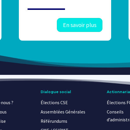
En savoir plus
Dialogue social
Actionnaria
nous ?
Élections CSE
Élections 
ous
Assemblées Générales
Conseils
d’administr
ise
Référundums