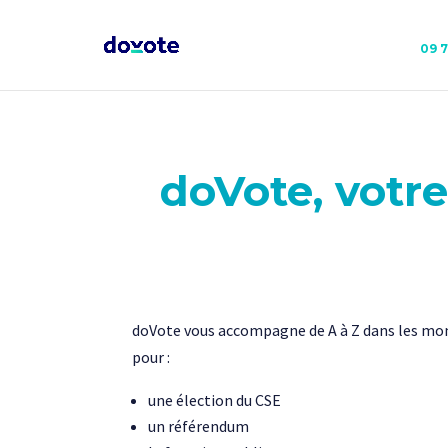
09 
doVote, votr
doVote vous accompagne de A à Z dans les mome
pour :
une élection du CSE
un référendum