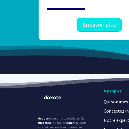
En savoir plus
À propos
Qui sommes-
Contactez-n
doVote
est une marque de la société
Notre expert
UmanSHS
, du groupe
UmanIT
.
Expert
en solutions de vote sécurisé depuis