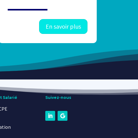
En savoir plus
t Salarié
Suivez-nous
FCPE
ation